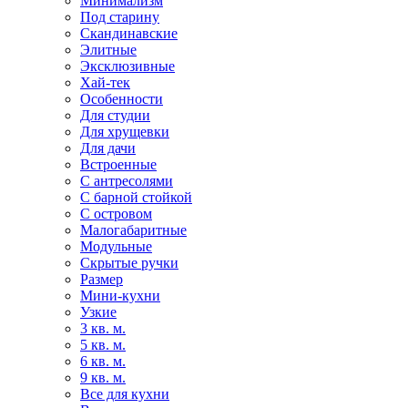
Минимализм
Под старину
Скандинавские
Элитные
Эксклюзивные
Хай-тек
Особенности
Для студии
Для хрущевки
Для дачи
Встроенные
С антресолями
С барной стойкой
С островом
Малогабаритные
Модульные
Скрытые ручки
Размер
Мини-кухни
Узкие
3 кв. м.
5 кв. м.
6 кв. м.
9 кв. м.
Все для кухни