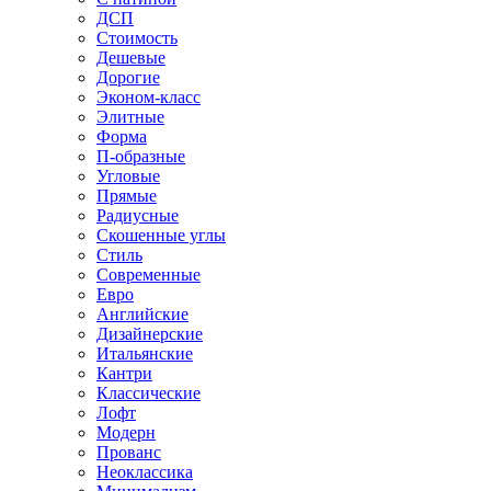
ДСП
Стоимость
Дешевые
Дорогие
Эконом-класс
Элитные
Форма
П-образные
Угловые
Прямые
Радиусные
Скошенные углы
Стиль
Современные
Евро
Английские
Дизайнерские
Итальянские
Кантри
Классические
Лофт
Модерн
Прованс
Неоклассика