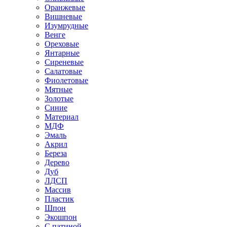
Оранжевые
Вишневые
Изумрудные
Венге
Ореховые
Янтарные
Сиреневые
Салатовые
Фиолетовые
Мятные
Золотые
Синие
Материал
МДФ
Эмаль
Акрил
Береза
Дерево
Дуб
ЛДСП
Массив
Пластик
Шпон
Экошпон
С патиной