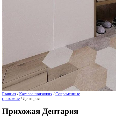
Главная
/
Каталог прихожих
/
Современные
прихожие
/ Дентария
Прихожая Дентария