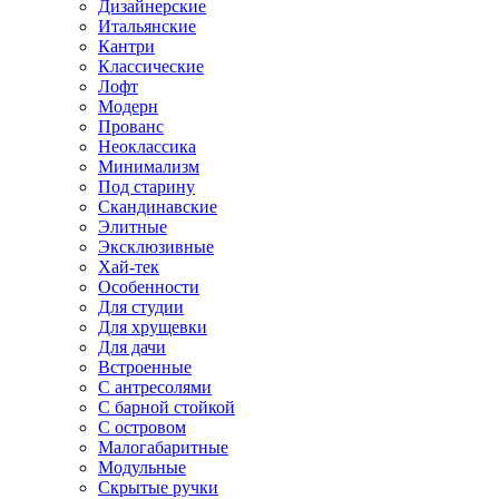
Дизайнерские
Итальянские
Кантри
Классические
Лофт
Модерн
Прованс
Неоклассика
Минимализм
Под старину
Скандинавские
Элитные
Эксклюзивные
Хай-тек
Особенности
Для студии
Для хрущевки
Для дачи
Встроенные
С антресолями
С барной стойкой
С островом
Малогабаритные
Модульные
Скрытые ручки