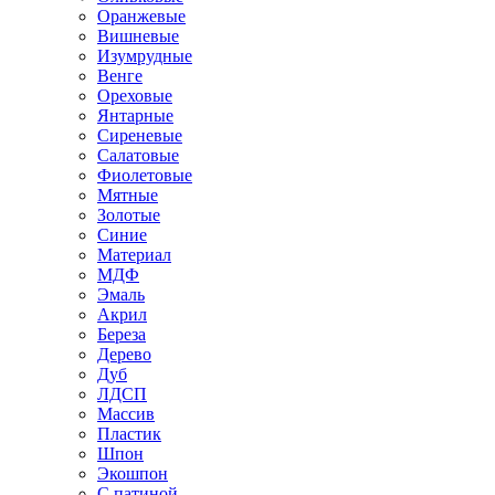
Оранжевые
Вишневые
Изумрудные
Венге
Ореховые
Янтарные
Сиреневые
Салатовые
Фиолетовые
Мятные
Золотые
Синие
Материал
МДФ
Эмаль
Акрил
Береза
Дерево
Дуб
ЛДСП
Массив
Пластик
Шпон
Экошпон
С патиной