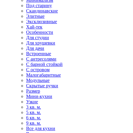
Минимализм
Под старину
Скандинавские
Элитные
Эксклюзивные
Хай-тек
Особенности
Для студии
Для хрущевки
Для дачи
Встроенные
С антресолями
С барной стойкой
С островом
Малогабаритные
Модульные
Скрытые ручки
Размер
Мини-кухни
Узкие
3 кв. м.
5 кв. м.
6 кв. м.
9 кв. м.
Все для кухни