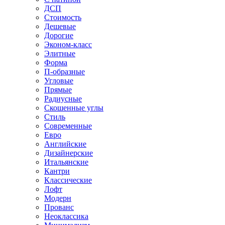
ДСП
Стоимость
Дешевые
Дорогие
Эконом-класс
Элитные
Форма
П-образные
Угловые
Прямые
Радиусные
Скошенные углы
Стиль
Современные
Евро
Английские
Дизайнерские
Итальянские
Кантри
Классические
Лофт
Модерн
Прованс
Неоклассика