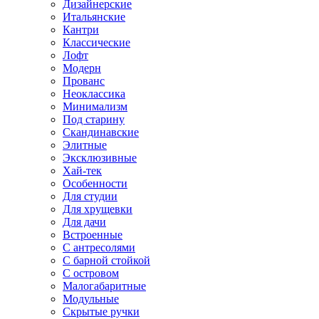
Дизайнерские
Итальянские
Кантри
Классические
Лофт
Модерн
Прованс
Неоклассика
Минимализм
Под старину
Скандинавские
Элитные
Эксклюзивные
Хай-тек
Особенности
Для студии
Для хрущевки
Для дачи
Встроенные
С антресолями
С барной стойкой
С островом
Малогабаритные
Модульные
Скрытые ручки