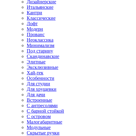
Дизайнерские
Итальянские
Кантри
Классические
Лофт
Модерн
Прованс
Неоклассика
Минимализм
Под старину
Скандинавские
Элитные
Эксклюзивные
Хай-тек
Особенности
Для студии
Для хрущевки
Для дачи
Встроенные
С антресолями
С барной стойкой
С островом
Малогабаритные
Модульные
Скрытые ручки