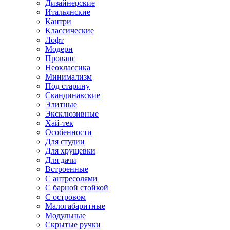
Дизайнерские
Итальянские
Кантри
Классические
Лофт
Модерн
Прованс
Неоклассика
Минимализм
Под старину
Скандинавские
Элитные
Эксклюзивные
Хай-тек
Особенности
Для студии
Для хрущевки
Для дачи
Встроенные
С антресолями
С барной стойкой
С островом
Малогабаритные
Модульные
Скрытые ручки