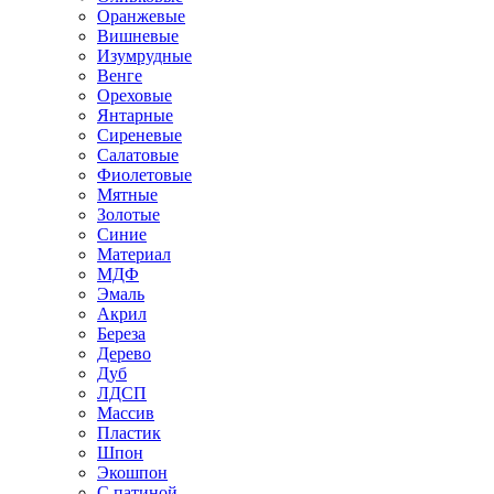
Оранжевые
Вишневые
Изумрудные
Венге
Ореховые
Янтарные
Сиреневые
Салатовые
Фиолетовые
Мятные
Золотые
Синие
Материал
МДФ
Эмаль
Акрил
Береза
Дерево
Дуб
ЛДСП
Массив
Пластик
Шпон
Экошпон
С патиной