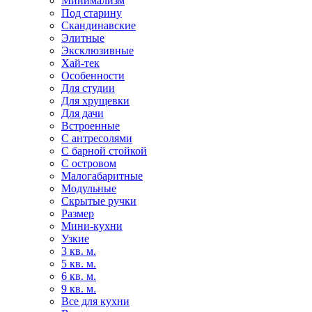
Минимализм
Под старину
Скандинавские
Элитные
Эксклюзивные
Хай-тек
Особенности
Для студии
Для хрущевки
Для дачи
Встроенные
С антресолями
С барной стойкой
С островом
Малогабаритные
Модульные
Скрытые ручки
Размер
Мини-кухни
Узкие
3 кв. м.
5 кв. м.
6 кв. м.
9 кв. м.
Все для кухни