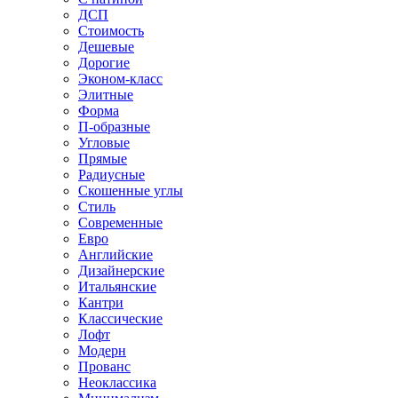
ДСП
Стоимость
Дешевые
Дорогие
Эконом-класс
Элитные
Форма
П-образные
Угловые
Прямые
Радиусные
Скошенные углы
Стиль
Современные
Евро
Английские
Дизайнерские
Итальянские
Кантри
Классические
Лофт
Модерн
Прованс
Неоклассика