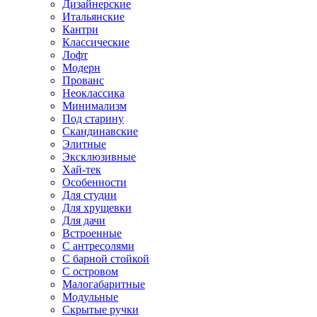
Дизайнерские
Итальянские
Кантри
Классические
Лофт
Модерн
Прованс
Неоклассика
Минимализм
Под старину
Скандинавские
Элитные
Эксклюзивные
Хай-тек
Особенности
Для студии
Для хрущевки
Для дачи
Встроенные
С антресолями
С барной стойкой
С островом
Малогабаритные
Модульные
Скрытые ручки