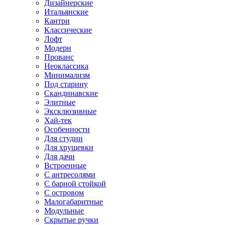
Дизайнерские
Итальянские
Кантри
Классические
Лофт
Модерн
Прованс
Неоклассика
Минимализм
Под старину
Скандинавские
Элитные
Эксклюзивные
Хай-тек
Особенности
Для студии
Для хрущевки
Для дачи
Встроенные
С антресолями
С барной стойкой
С островом
Малогабаритные
Модульные
Скрытые ручки