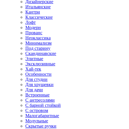
Дизайнерские
Итальянские
Кантри
Классические
Лофт
Модерн
Прованс
Неоклассика
Минимализм
Под старину
Скандинавские
Элитные
Эксклюзивные
Хай-тек
Особенности
Для студии
Для хрущевки
Для дачи
Встроенные
С антресолями
С барной стойкой
С островом
Малогабаритные
Модульные
Скрытые ручки