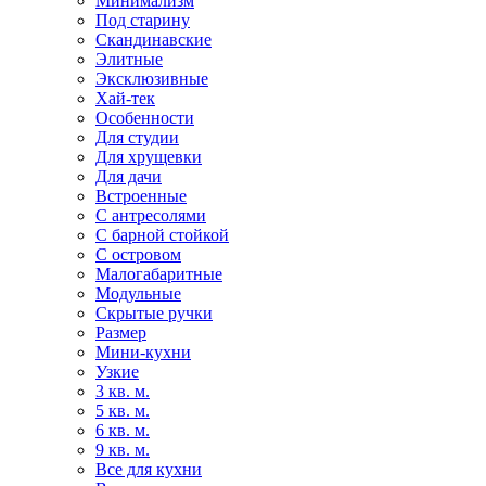
Минимализм
Под старину
Скандинавские
Элитные
Эксклюзивные
Хай-тек
Особенности
Для студии
Для хрущевки
Для дачи
Встроенные
С антресолями
С барной стойкой
С островом
Малогабаритные
Модульные
Скрытые ручки
Размер
Мини-кухни
Узкие
3 кв. м.
5 кв. м.
6 кв. м.
9 кв. м.
Все для кухни