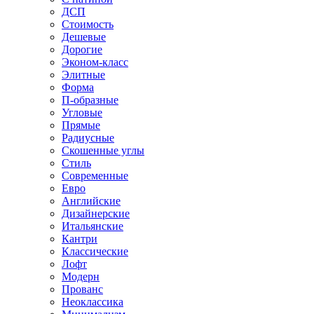
ДСП
Стоимость
Дешевые
Дорогие
Эконом-класс
Элитные
Форма
П-образные
Угловые
Прямые
Радиусные
Скошенные углы
Стиль
Современные
Евро
Английские
Дизайнерские
Итальянские
Кантри
Классические
Лофт
Модерн
Прованс
Неоклассика