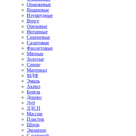
Оранжевые
Вишневые
Изумрудные
Венге
Ореховые
Янтарные
Сиреневые
Салатовые
Фиолетовые
Мятные
Золотые
Синие
Материал
МДФ
Эмаль
Акрил
Береза
Дерево
Дуб
ЛДСП
Массив
Пластик
Шпон
Экошпон
С патиной