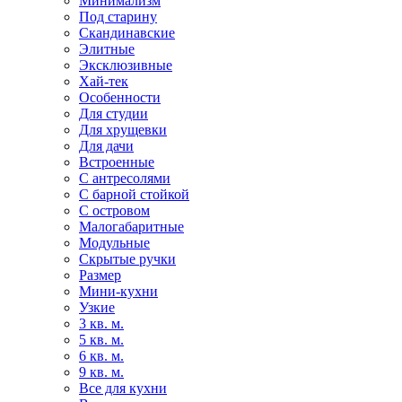
Минимализм
Под старину
Скандинавские
Элитные
Эксклюзивные
Хай-тек
Особенности
Для студии
Для хрущевки
Для дачи
Встроенные
С антресолями
С барной стойкой
С островом
Малогабаритные
Модульные
Скрытые ручки
Размер
Мини-кухни
Узкие
3 кв. м.
5 кв. м.
6 кв. м.
9 кв. м.
Все для кухни