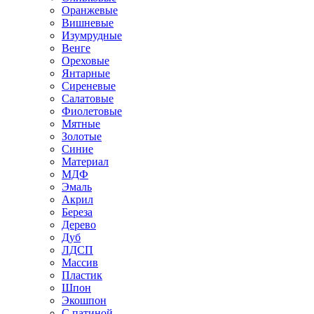
Оранжевые
Вишневые
Изумрудные
Венге
Ореховые
Янтарные
Сиреневые
Салатовые
Фиолетовые
Мятные
Золотые
Синие
Материал
МДФ
Эмаль
Акрил
Береза
Дерево
Дуб
ЛДСП
Массив
Пластик
Шпон
Экошпон
С патиной