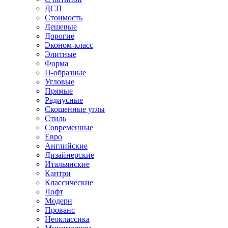
ДСП
Стоимость
Дешевые
Дорогие
Эконом-класс
Элитные
Форма
П-образные
Угловые
Прямые
Радиусные
Скошенные углы
Стиль
Современные
Евро
Английские
Дизайнерские
Итальянские
Кантри
Классические
Лофт
Модерн
Прованс
Неоклассика