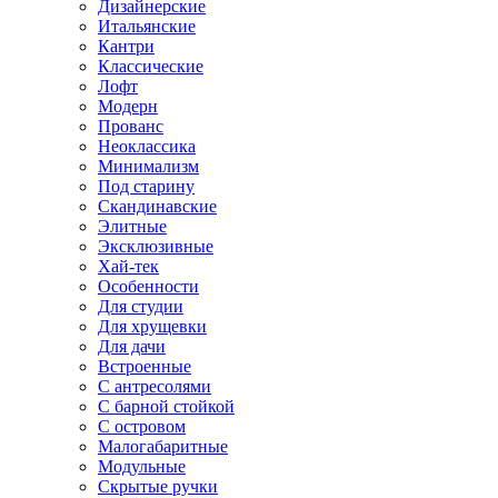
Дизайнерские
Итальянские
Кантри
Классические
Лофт
Модерн
Прованс
Неоклассика
Минимализм
Под старину
Скандинавские
Элитные
Эксклюзивные
Хай-тек
Особенности
Для студии
Для хрущевки
Для дачи
Встроенные
С антресолями
С барной стойкой
С островом
Малогабаритные
Модульные
Скрытые ручки