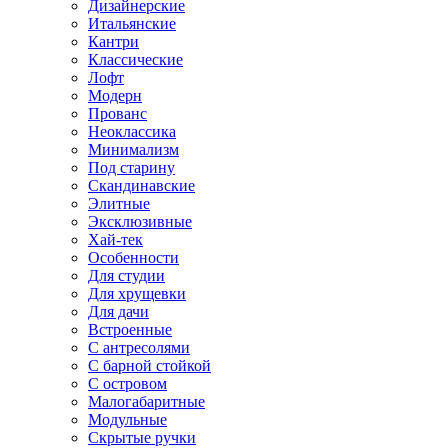
Дизайнерские
Итальянские
Кантри
Классические
Лофт
Модерн
Прованс
Неоклассика
Минимализм
Под старину
Скандинавские
Элитные
Эксклюзивные
Хай-тек
Особенности
Для студии
Для хрущевки
Для дачи
Встроенные
С антресолями
С барной стойкой
С островом
Малогабаритные
Модульные
Скрытые ручки