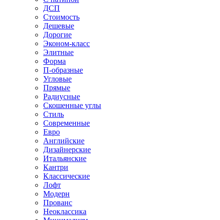
ДСП
Стоимость
Дешевые
Дорогие
Эконом-класс
Элитные
Форма
П-образные
Угловые
Прямые
Радиусные
Скошенные углы
Стиль
Современные
Евро
Английские
Дизайнерские
Итальянские
Кантри
Классические
Лофт
Модерн
Прованс
Неоклассика