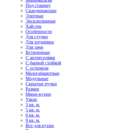
Минимализм
Под старину
Скандинавские
Элитные
Эксклюзивные
Хай-тек
Особенности
Для студии
Для хрущевки
Для дачи
Встроенные
С антресолями
С барной стойкой
С островом
Малогабаритные
Модульные
Скрытые ручки
Размер
Мини-кухни
Узкие
3 кв. м.
5 кв. м.
6 кв. м.
9 кв. м.
Все для кухни