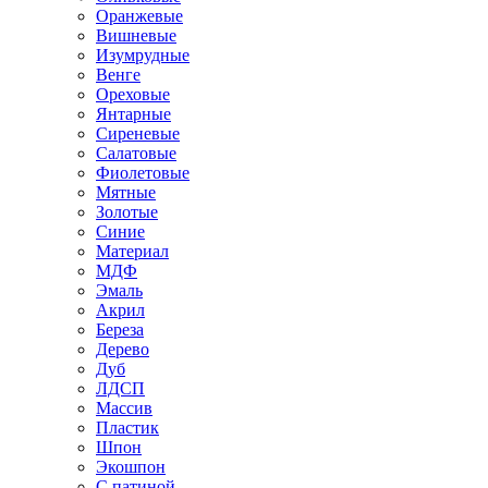
Оранжевые
Вишневые
Изумрудные
Венге
Ореховые
Янтарные
Сиреневые
Салатовые
Фиолетовые
Мятные
Золотые
Синие
Материал
МДФ
Эмаль
Акрил
Береза
Дерево
Дуб
ЛДСП
Массив
Пластик
Шпон
Экошпон
С патиной