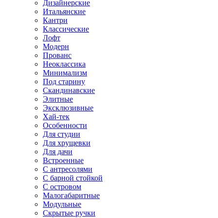
Дизайнерские
Итальянские
Кантри
Классические
Лофт
Модерн
Прованс
Неоклассика
Минимализм
Под старину
Скандинавские
Элитные
Эксклюзивные
Хай-тек
Особенности
Для студии
Для хрущевки
Для дачи
Встроенные
С антресолями
С барной стойкой
С островом
Малогабаритные
Модульные
Скрытые ручки