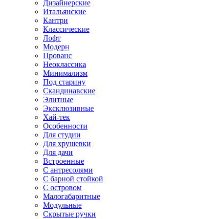
Дизайнерские
Итальянские
Кантри
Классические
Лофт
Модерн
Прованс
Неоклассика
Минимализм
Под старину
Скандинавские
Элитные
Эксклюзивные
Хай-тек
Особенности
Для студии
Для хрущевки
Для дачи
Встроенные
С антресолями
С барной стойкой
С островом
Малогабаритные
Модульные
Скрытые ручки