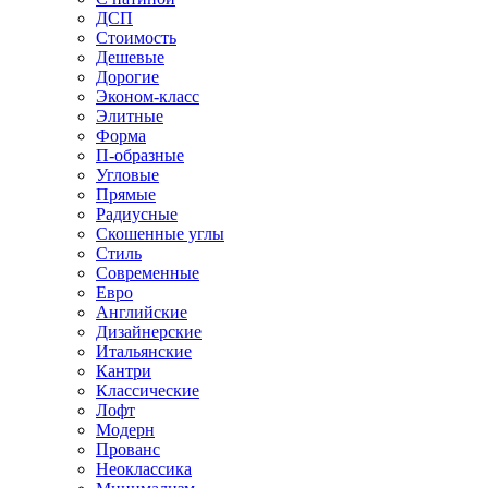
ДСП
Стоимость
Дешевые
Дорогие
Эконом-класс
Элитные
Форма
П-образные
Угловые
Прямые
Радиусные
Скошенные углы
Стиль
Современные
Евро
Английские
Дизайнерские
Итальянские
Кантри
Классические
Лофт
Модерн
Прованс
Неоклассика