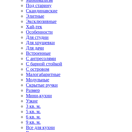
Минимализм
Под старину
Скандинавские
Элитные
Эксклюзивные
Хай-тек
Особенности
Для студии
Для хрущевки
Для дачи
Встроенные
С антресолями
С барной стойкой
С островом
Малогабаритные
Модульные
Скрытые ручки
Размер
Мини-кухни
Узкие
3 кв. м.
5 кв. м.
6 кв. м.
9 кв. м.
Все для кухни