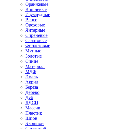
Оранжевые
Вишневые
Изумрудные
Венге
Ореховые
Янтарные
Сиреневые
Салатовые
Фиолетовые
Мятные
Золотые
Синие
Материал
МДФ
Эмаль
Акрил
Береза
Дерево
Дуб
ЛДСП
Массив
Пластик
Шпон
Экошпон
С патиной