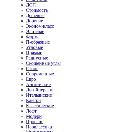
ДСП
Стоимость
Дешевые
Дорогие
Эконом-класс
Элитные
Форма
П-образные
Угловые
Прямые
Радиусные
Скошенные углы
Стиль
Современные
Евро
Английские
Дизайнерские
Итальянские
Кантри
Классические
Лофт
Модерн
Прованс
Неоклассика