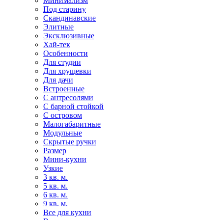
Минимализм
Под старину
Скандинавские
Элитные
Эксклюзивные
Хай-тек
Особенности
Для студии
Для хрущевки
Для дачи
Встроенные
С антресолями
С барной стойкой
С островом
Малогабаритные
Модульные
Скрытые ручки
Размер
Мини-кухни
Узкие
3 кв. м.
5 кв. м.
6 кв. м.
9 кв. м.
Все для кухни