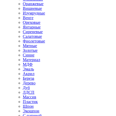
Оранжевые
Вишневые
Изумрудные
Венге
Ореховые
Янтарные
Сиреневые
Салатовые
Фиолетовые
Мятные
Золотые
Синие
Материал
МДФ
Эмаль
Акрил
Береза
Дерево
Дуб
ЛДСП
Массив
Пластик
Шпон
Экошпон
С патиной