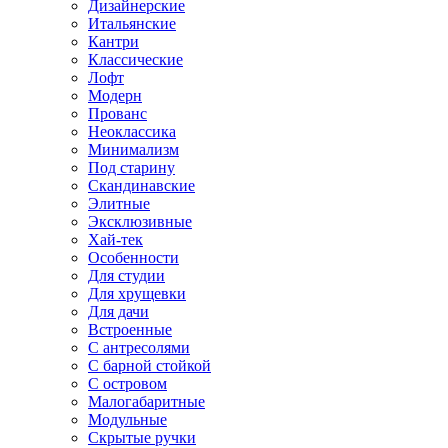
Дизайнерские
Итальянские
Кантри
Классические
Лофт
Модерн
Прованс
Неоклассика
Минимализм
Под старину
Скандинавские
Элитные
Эксклюзивные
Хай-тек
Особенности
Для студии
Для хрущевки
Для дачи
Встроенные
С антресолями
С барной стойкой
С островом
Малогабаритные
Модульные
Скрытые ручки