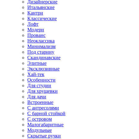
Дизайнерские
Итальянские
Кантри
Классические
Лофт
Модерн
Прованс
Неоклассика
Минимализм
Под старину
Скандинавские
Элитные
Эксклюзивные
Хай-тек
Особенности
Для студии
Для хрущевки
Для дачи
Встроенные
С антресолями
С барной стойкой
С островом
Малогабаритные
Модульные
Скрытые ручки